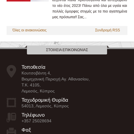
το νέο έτος 2023! Πάνω από όλα με υγεία και
πολλές όμορφες στιγμές με τα πιο αγαπημένα
μας πρόσωπα!! Σας...
Όλες οι ανακοινώσεις
Συνδρομή RSS
ΣΤΟΙΧΕΊΑ ΕΠΙΚΟΙΝΩΝΊΑΣ
Τοποθεσία
Κουτσοβέντη 4,
Βιομηχανική Περιοχή Αγ. Αθανασίου,
Τ.Κ. 4105,
Λεμεσός, Κύπρος
Ταχυδρομική Θυρίδα
54013, Λεμεσός, Κύπρος
Τηλέφωνο
+357 25028694
Φαξ