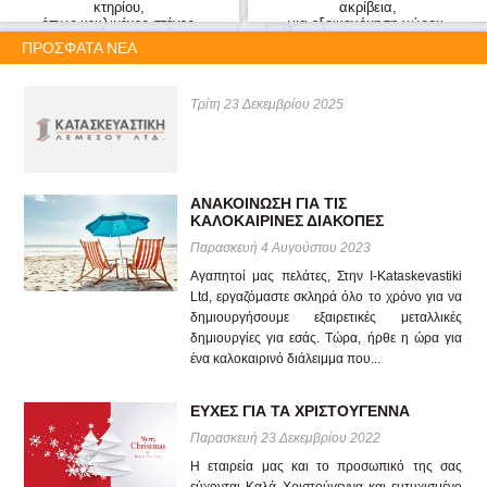
κτηρίου,
ακρίβεια,
όπως κεκλιμένες στέγες,
για εξοικονόμηση χώρου.
ημικυκλικές,
Κολόνες μόνο
ΠΡΌΣΦΑΤΑ ΝΈΑ
ορθογώνιες ή τετράπρακτες.
στην μια πλευρά.
Τρίτη 23 Δεκεμβρίου 2025
ΑΝΑΚΟΊΝΩΣΗ ΓΙΑ ΤΙΣ
ΚΑΛΟΚΑΙΡΙΝΈΣ ΔΙΑΚΟΠΈΣ
Παρασκευή 4 Αυγούστου 2023
Αγαπητοί μας πελάτες, Στην I-Kataskevastiki
Ltd, εργαζόμαστε σκληρά όλο το χρόνο για να
δημιουργήσουμε εξαιρετικές μεταλλικές
δημιουργίες για εσάς. Τώρα, ήρθε η ώρα για
ένα καλοκαιρινό διάλειμμα που...
ΕΥΧΈΣ ΓΙΑ ΤΑ ΧΡΙΣΤΟΎΓΕΝΝΑ
Παρασκευή 23 Δεκεμβρίου 2022
Η εταιρεία μας και το προσωπικό της σας
εύχονται Καλά Χριστούγεννα και ευτυχισμένο