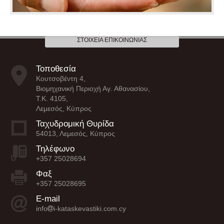
ΣΤΟΙΧΕΊΑ ΕΠΙΚΟΙΝΩΝΊΑΣ
Τοποθεσία
Κουτσοβέντη 4,
Βιομηχανική Περιοχή Αγ. Αθανασίου,
Τ.Κ. 4105,
Λεμεσός, Κύπρος
Ταχυδρομική Θυρίδα
54013, Λεμεσός, Κύπρος
Τηλέφωνο
+357 25028694
Φαξ
+357 25028695
E-mail
info
i-kataskevastiki.com.cy