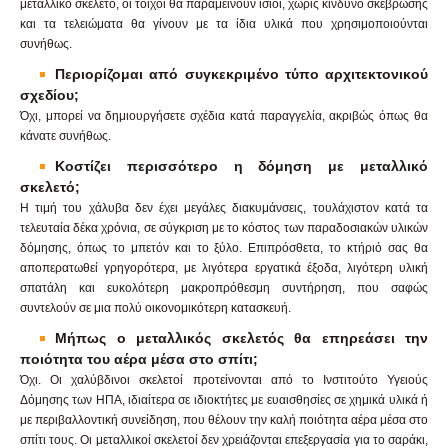
μεταλλικό σκελετό, οι τοίχοι θα παραμείνουν ίσιοι, χωρίς κίνδυνο σκέβρωσης
και τα τελειώματα θα γίνουν με τα ίδια υλικά που χρησιμοποιούνται
συνήθως.
Περιορίζομαι από συγκεκριμένο τύπο αρχιτεκτονικού
σχεδίου;
Όχι, μπορεί να δημιουργήσετε σχέδια κατά παραγγελία, ακριβώς όπως θα
κάνατε συνήθως.
Κοστίζει περισσότερο η δόμηση με μεταλλικό
σκελετό;
Η τιμή του χάλυβα δεν έχει μεγάλες διακυμάνσεις, τουλάχιστον κατά τα
τελευταία δέκα χρόνια, σε σύγκριση με το κόστος των παραδοσιακών υλικών
δόμησης, όπως το μπετόν και το ξύλο. Επιπρόσθετα, το κτήριό σας θα
αποπερατωθεί γρηγορότερα, με λιγότερα εργατικά έξοδα, λιγότερη υλική
σπατάλη και ευκολότερη μακροπρόθεσμη συντήρηση, που σαφώς
συντελούν σε μια πολύ οικονομικότερη κατασκευή.
Μήπως ο μεταλλικός σκελετός θα επηρεάσει την
ποιότητα του αέρα μέσα στο σπίτι;
Όχι. Οι χαλύβδινοι σκελετοί προτείνονται από το Ινστιτούτο Υγειούς
Δόμησης των ΗΠΑ, ιδιαίτερα σε ιδιοκτήτες με ευαισθησίες σε χημικά υλικά ή
με περιβαλλοντική συνείδηση, που θέλουν την καλή ποιότητα αέρα μέσα στο
σπίτι τους. Οι μεταλλικοί σκελετοί δεν χρειάζονται επεξεργασία για το σαράκι,