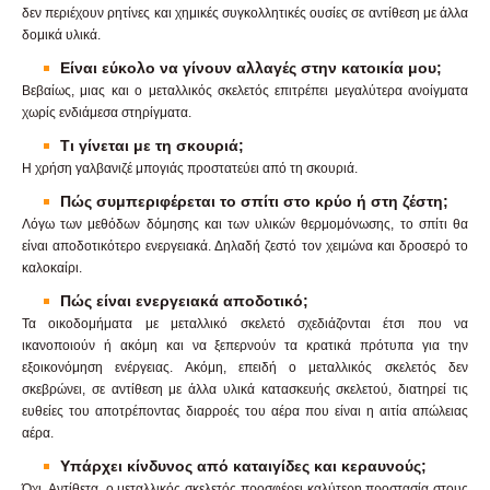
δεν περιέχουν ρητίνες και χημικές συγκολλητικές ουσίες σε αντίθεση με άλλα
δομικά υλικά.
Είναι εύκολο να γίνουν αλλαγές στην κατοικία μου;
Βεβαίως, μιας και ο μεταλλικός σκελετός επιτρέπει μεγαλύτερα ανοίγματα
χωρίς ενδιάμεσα στηρίγματα.
Τι γίνεται με τη σκουριά;
Η χρήση γαλβανιζέ μπογιάς προστατεύει από τη σκουριά.
Πώς συμπεριφέρεται το σπίτι στο κρύο ή στη ζέστη;
Λόγω των μεθόδων δόμησης και των υλικών θερμομόνωσης, το σπίτι θα
είναι αποδοτικότερο ενεργειακά. Δηλαδή ζεστό τον χειμώνα και δροσερό το
καλοκαίρι.
Πώς είναι ενεργειακά αποδοτικό;
Τα οικοδομήματα με μεταλλικό σκελετό σχεδιάζονται έτσι που να
ικανοποιούν ή ακόμη και να ξεπερνούν τα κρατικά πρότυπα για την
εξοικονόμηση ενέργειας. Ακόμη, επειδή ο μεταλλικός σκελετός δεν
σκεβρώνει, σε αντίθεση με άλλα υλικά κατασκευής σκελετού, διατηρεί τις
ευθείες του αποτρέποντας διαρροές του αέρα που είναι η αιτία απώλειας
αέρα.
Υπάρχει κίνδυνος από καταιγίδες και κεραυνούς;
Όχι. Αντίθετα, ο μεταλλικός σκελετός προσφέρει καλύτερη προστασία στους